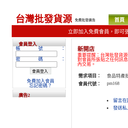
台灣批發貨源
首頁
免費批發廣告
立即加入免費會員，即可
會員登入
帳號：
新開店
重要提醒：台灣批發貨源
密碼：
對會員所張貼之任何訊
內交易。
需求項目：
食品特產
免費加入會員
pm168
會員代號：
忘記密碼？
廣告2
留言在
發送私人