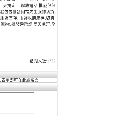
半天搞定。 聯絡電話:批發包包
發包包批發阿福先生服飾切貨,
服飾庫存, 服飾收購庫存,切貨,
贓物),批發通電話,當天處理,全
點閱人數:1332
文表單即可在此處留言