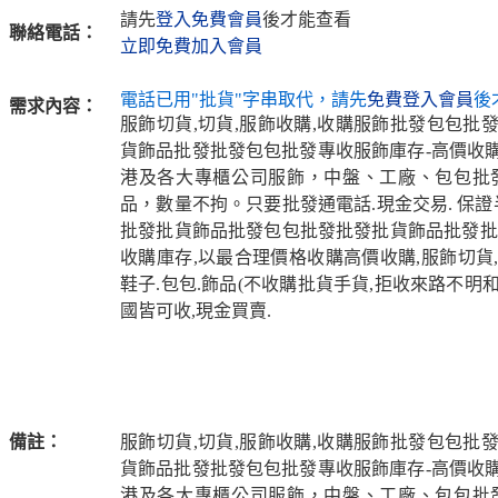
請先
登入免費會員
後才能查看
聯絡電話：
立即免費加入會員
電話已用"批貨"字串取代，請先
免費登入會員
後
需求內容：
服飾切貨,切貨,服飾收購,收購服飾批發包包批
貨飾品批發批發包包批發專收服飾庫存-高價收
港及各大專櫃公司服飾，中盤、工廠、包包批
品，數量不拘。只要批發通電話.現金交易. 保證
批發批貨飾品批發包包批發批發批貨飾品批發批
收購庫存,以最合理價格收購高價收購,服飾切貨,
鞋子.包包.飾品(不收購批貨手貨,拒收來路不明和
國皆可收,現金買賣.
備註：
服飾切貨,切貨,服飾收購,收購服飾批發包包批
貨飾品批發批發包包批發專收服飾庫存-高價收
港及各大專櫃公司服飾，中盤、工廠、包包批