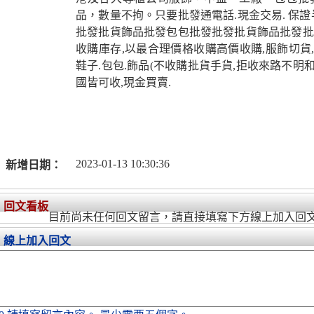
品，數量不拘。只要批發通電話.現金交易. 保證
批發批貨飾品批發包包批發批發批貨飾品批發批
收購庫存,以最合理價格收購高價收購,服飾切貨,
鞋子.包包.飾品(不收購批貨手貨,拒收來路不明和
國皆可收,現金買賣.
2023-01-13 10:30:36
新增日期：
回文看板
目前尚未任何回文留言，請直接填寫下方線上加入回
線上加入回文