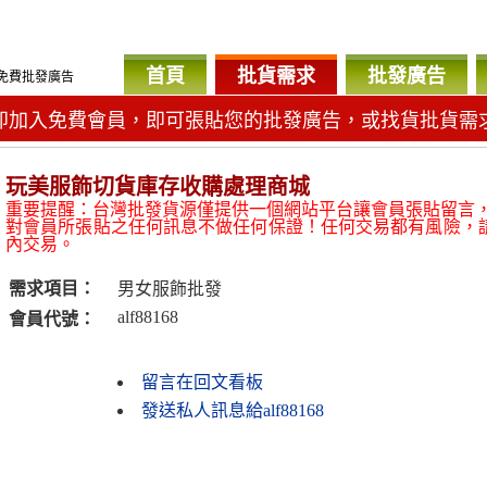
首頁
批貨需求
批發廣告
免費批發廣告
即加入免費會員，即可張貼您的批發廣告，或找貨批貨需
玩美服飾切貨庫存收購處理商城
重要提醒：台灣批發貨源僅提供一個網站平台讓會員張貼留言
對會員所張貼之任何訊息不做任何保證！任何交易都有風險，
內交易。
需求項目：
男女服飾批發
alf88168
會員代號：
留言在回文看板
發送私人訊息給alf88168