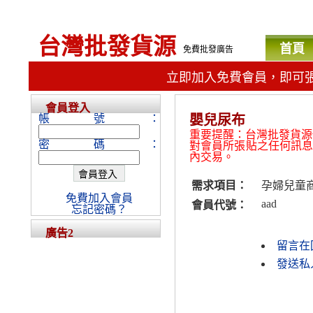
台灣批發貨源
首頁
免費批發廣告
立即加入免費會員，即可
會員登入
帳號：
嬰兒尿布
重要提醒：台灣批發貨源
密碼：
對會員所張貼之任何訊
內交易。
需求項目：
孕婦兒童
免費加入會員
aad
會員代號：
忘記密碼？
廣告2
留言在
發送私