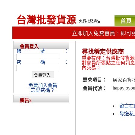
台灣批發貨源
首頁
免費批發廣告
立即加入免費會員，即可
會員登入
帳號：
尋找穩定供應商
重要提醒：台灣批發貨源
密碼：
對會員所張貼之任何訊
內交易。
需求項目：
居家百貨
免費加入會員
happyjoyou
會員代號：
忘記密碼？
廣告2
留言在
發送私人