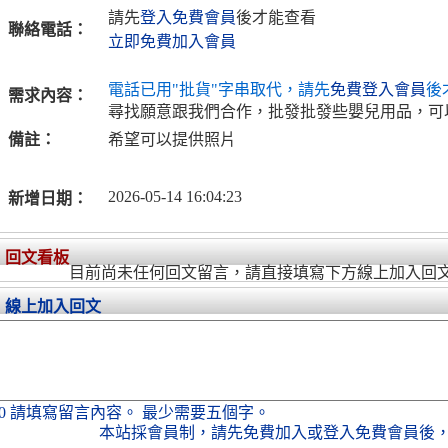
請先
登入免費會員
後才能查看
聯絡電話：
立即免費加入會員
電話已用"批貨"字串取代，請先
免費登入會員
後
需求內容：
尋找願意跟我們合作，批發批發些嬰兒用品，可
備註：
希望可以提供照片
2026-05-14 16:04:23
新增日期：
回文看板
目前尚未任何回文留言，請直接填寫下方線上加入回
線上加入回文
0
請填寫留言內容。
最少需要五個字。
本站採會員制，
請先免費加入
或
登入免費會員
後