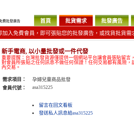
首頁
批貨需求
批發廣告
免費批發廣告
即加入免費會員，即可張貼您的批發廣告，或找貨批貨需
新手電商, 以小量批發或一件代發
重要提醒：台灣批發貨源僅提供一個網站平台讓會員張貼留言
對會員所張貼之任何訊息不做任何保證！任何交易都有風險，
內交易。
需求項目：
孕婦兒童商品批發
asa315225
會員代號：
留言在回文看板
發送私人訊息給asa315225