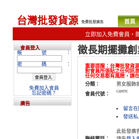
台灣批發貨源
首頁
免費批發廣告
立即加入免費會員，
徵長期擺攤創
會員登入
帳號：
密碼：
重要提醒：台灣批發貨
對會員所張貼之任何訊
任何交易都有風險，請
分類：
男女服飾
免費加入會員
carerc
忘記密碼？
會員代號：
廣告
留言在
發送私人
此批發廣
聯絡電話：
請先
登入