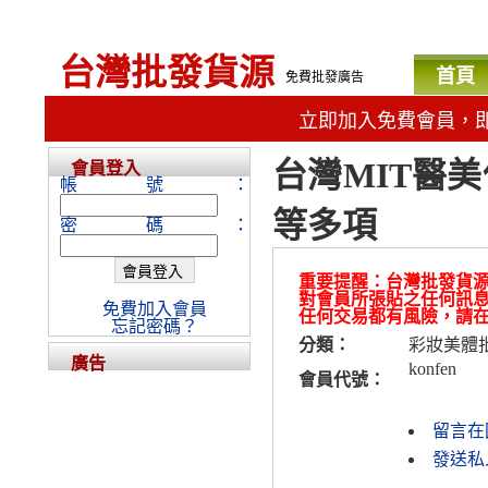
台灣批發貨源
首頁
免費批發廣告
立即加入免費會員，
台灣MIT醫美
會員登入
帳號：
等多項
密碼：
重要提醒：台灣批發貨
對會員所張貼之任何訊
免費加入會員
任何交易都有風險，請
忘記密碼？
分類：
彩妝美體
廣告
konfen
會員代號：
留言在
發送私人