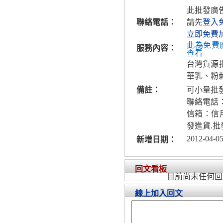
此批發廣
聯絡電話：
請先
登入
立即免費
此為免費
服務內容：
查看
台灣貨源
華乳、粉刺
備註：
可小量批
聯絡電話
信箱：信
發進貨.批
2012-04-05
新增日期：
回文看板
目前尚未任何回
線上加入回文