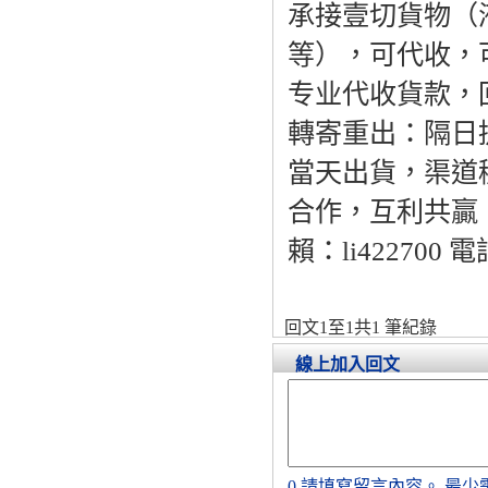
承接壹切貨物（
等），可代收，
专业代收貨款，
轉寄重出：隔日
當天出貨，渠道
合作，互利共贏
賴：li422700 
回文1至1共1 筆紀錄
線上加入回文
0
請填寫留言內容。
最少