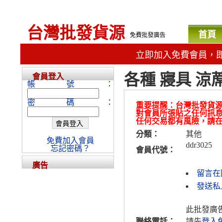
台灣批發貨源
首頁
免費批發廣告
立即加入免費會員，
各種 寢具 涼
會員登入
帳號：
密碼：
重要提醒：台灣批發貨
對會員所張貼之任何訊
任何交易都有風險，請
分類：
其他
免費加入會員
ddr3025
忘記密碼？
會員代號：
廣告
留言在
發送私人
此批發廣
聯絡電話：
請先
登入