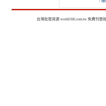
｜
借
台灣批發貨源 world168.com.tw 免費刊登