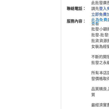
此批發廣
聯絡電話：
請先
登入
立即免費
此為免費
服務內容：
查看
批發小額
批發-批
批貨貨源批
女裝為經
不斷的開
批發之永
所有本店
發價格取
品質精良
質
最經濟實