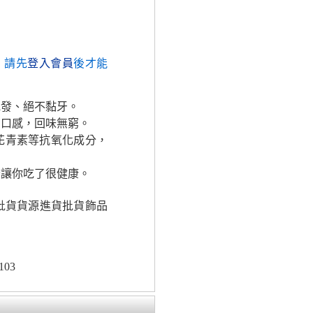
，請先
登入會員
後才能
批發、絕不黏牙。
的口感，回味無窮。
花青素等抗氧化成分，
素讓你吃了很健康。
批貨貨源進貨批貨飾品
103