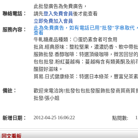
此批發廣告為免費廣告，
聯絡電話：
請先
登入免費會員
後才能查看
立即免費加入會員
此為免費廣告，如有電話已用"批發"字串取代
服務內容：
查看
牛軋糖產品種類：◎蛋奶素食者可食用
批貨.經典原味：整粒堅果，濃濃奶香、軟中帶
服飾批發.香醇咖啡：特選頂級咖啡，微苦回甘
包包批發.粉紅蔓越梅：蔓越梅含有類黃酮及前
酸甜好滋味。
貿易.日式健康綠茶：特選日本綠茶，豐富兒茶
備註：
歡迎來電洽詢!批發包包批發服飾批發商貿商貿
批發/張小姐
2012-04-25 16:06:22
1
新增日期：
點閱數:
回文看板