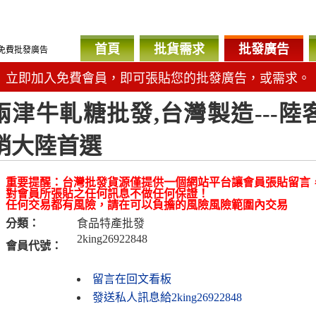
首頁
批貨需求
批發廣告
免費批發廣告
立即加入免費會員，即可張貼您的批發廣告，或需求。
兩津牛軋糖批發,台灣製造---陸
銷大陸首選
重要提醒：台灣批發貨源僅提供一個網站平台讓會員張貼留言
對會員所張貼之任何訊息不做任何保證！
任何交易都有風險，請在可以負擔的風險風險範圍內交易
分類：
食品特產批發
2king26922848
會員代號：
留言在回文看板
發送私人訊息給2king26922848