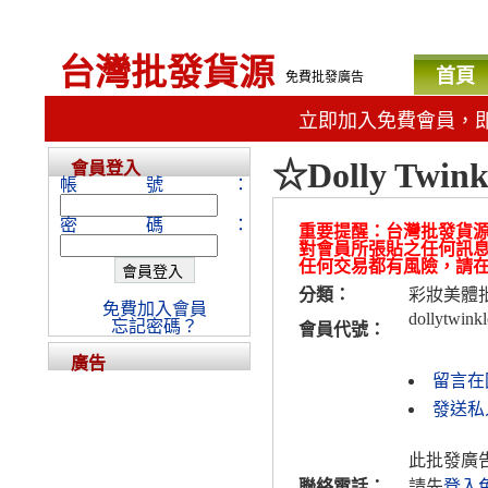
台灣批發貨源
首頁
免費批發廣告
立即加入免費會員，
☆Dolly Tw
會員登入
帳號：
密碼：
重要提醒：台灣批發貨
對會員所張貼之任何訊
任何交易都有風險，請
分類：
彩妝美體
免費加入會員
dollytwinkl
忘記密碼？
會員代號：
廣告
留言在
發送私人訊
此批發廣
聯絡電話：
請先
登入