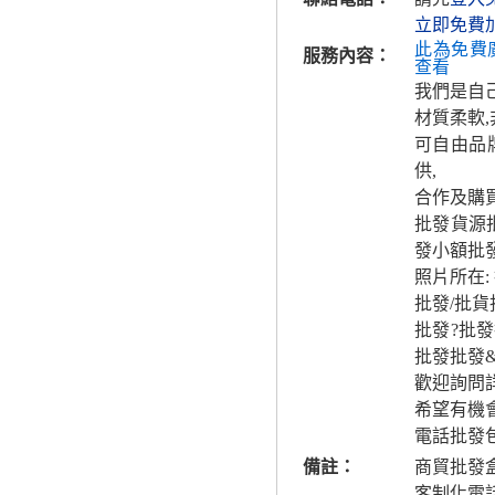
立即免費
此為免費
服務內容：
查看
我們是自
材質柔軟
可自由品
供,
合作及購買
批發貨源
發小額批
照片所在:
批發/批
批發?批
批發批發
歡迎詢問
希望有機
電話批發
備註：
商貿批發
客制化電