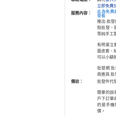
立即免費
此為免費
服務內容：
查看
推出-批
殼批發、
等純手工
有明星立
面皮套、
可以小額批
批發網 批
商進貨.批
備註：
批發件代
簡單的說
戶下訂單
的是手機
價。