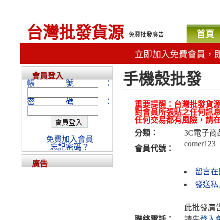
台灣批發貨源
首頁
免費批發廣告
立即加入免費會員，
手機殼批發
會員登入
帳號：
密碼：
重要提醒：台灣批發貨
對會員所張貼之任何訊
任何交易都有風險，請
分類：
3C電子商
免費加入會員
corner123
忘記密碼？
會員代號：
廣告
留言在
發送私人
此批發廣
聯絡電話：
請先
登入