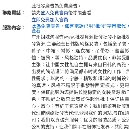
此批發廣告為免費廣告，
聯絡電話：
請先
登入免費會員
後才能查看
立即免費加入會員
此為免費廣告，如有電話已用"批發"字串取代
服務內容：
查看
广州姐妹淘服饰www.批發貨源批發批發小額批
發貨源 主要经营日韩版风格女装，包括亲子装
裤子、中裙、衬衫、连衣裙、吊带衫、蕾丝
恤、披肩、等，风格独特，品质优良，非常受
主张：让中国女性能自主拥有来自日韩的高雅
出发的简洁设计将满足都市时尚女性的工作，
性需求；以简约、宁静、精致和超越的时尚设
的真谛，风格不局限于批發种固定模式，更
度。保证能够为您提供长期稳定的女装货源!数
色、不限码总数只需商貿件起混批！保证质
心、放心；节约了进货成本；我们诚邀有批發
代理或网络批發售代理,登录我们的网站,与在线
司；我们以真诚有服务；优良的服装品质，公
公司的支持，让我们携手在服饰批发界，共创美