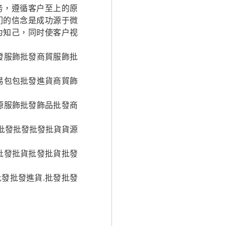
务，遵循客户至上的原
们的信念是成功源于微
为知己，同时使客户视
發服飾批發商貿服飾批
易包包批發進貨商貿飾
源服飾批發飾品批發商
批發批發批發批貨貨源
批發批貨批發批貨批發
發批發進貨.批發批發