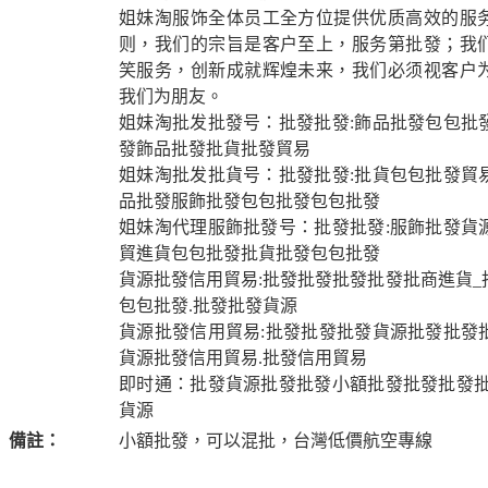
姐妹淘服饰全体员工全方位提供优质高效的服
则，我们的宗旨是客户至上，服务第批發；我
笑服务，创新成就辉煌未来，我们必须视客户
我们为朋友。
姐妹淘批发批發号：批發批發:飾品批發包包批
發飾品批發批貨批發貿易
姐妹淘批发批貨号：批發批發:批貨包包批發貿
品批發服飾批發包包批發包包批發
姐妹淘代理服飾批發号：批發批發:服飾批發貨
貿進貨包包批發批貨批發包包批發
貨源批發信用貿易:批發批發批發批發批商進貨_
包包批發.批發批發貨源
貨源批發信用貿易:批發批發批發貨源批發批發
貨源批發信用貿易.批發信用貿易
即时通：批發貨源批發批發小額批發批發批發批
貨源
備註：
小額批發，可以混批，台灣低價航空專線