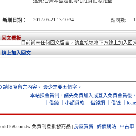
運費:台灣本島是批發佰批貨批發元整
2012-05-21 13:10:34
1
新增日期：
點閱數:
回文看板
目前尚未任何回文留言，請直接填寫下方線上加入回
線上加入回文
0
請填寫留言內容。
最少需要五個字。
本站採會員制，
請先免費加入
或
登入免費會員
後
｜
借錢
｜
小額貸款
｜
借錢網
｜
借钱
｜
loan
ld168.com.tw 免費刊登批發商品 |
房屋買賣
|
評價網站
|
中古車