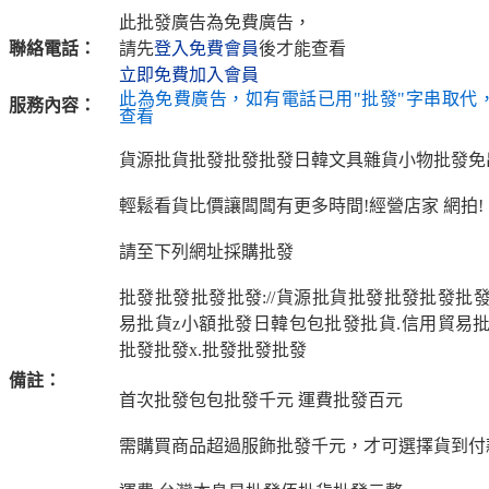
此批發廣告為免費廣告，
聯絡電話：
請先
登入免費會員
後才能查看
立即免費加入會員
此為免費廣告，如有電話已用"批發"字串取代
服務內容：
查看
貨源批貨批發批發批發日韓文具雜貨小物批發免
輕鬆看貨比價讓闆闆有更多時間!經營店家 網拍!
請至下列網址採購批發
批發批發批發批發://貨源批貨批發批發批發批
易批貨z小額批發日韓包包批發批貨.信用貿易批
批發批發x.批發批發批發
備註：
首次批發包包批發千元 運費批發百元
需購買商品超過服飾批發千元，才可選擇貨到付