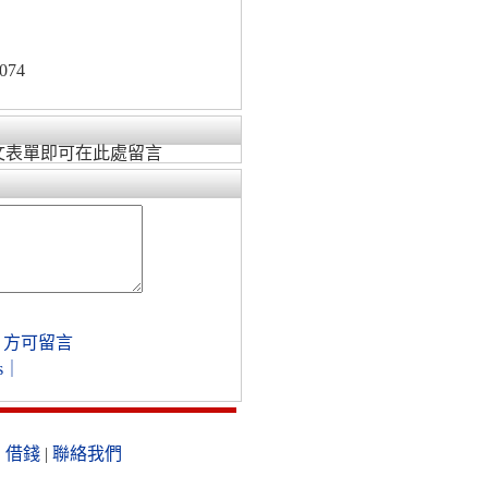
074
文表單即可在此處留言
，方可留言
s
｜
|
借錢
|
聯絡我們