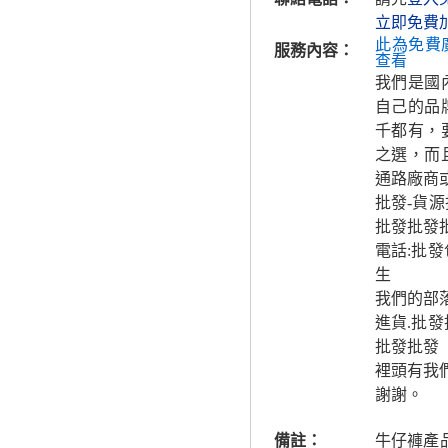
立即免費
此為免費
服務內容：
查看
我們是國
自己的品
千都有，
之選，而
通路廠商
批發-貨
批發批發
電話:批
生
我們的部落
進貨.批
批發批發
裡頭有我
謝謝。
備註：
牛仔褲產