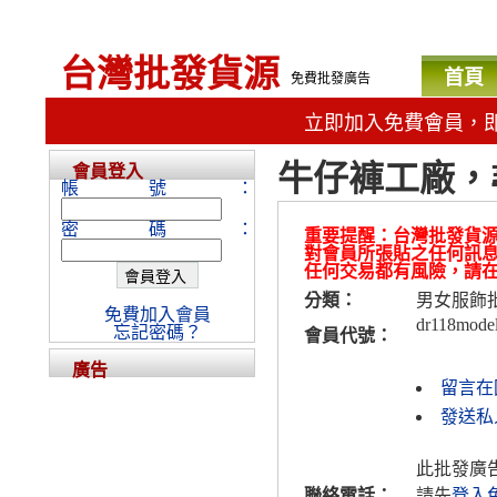
台灣批發貨源
首頁
免費批發廣告
立即加入免費會員，
牛仔褲工廠，
會員登入
帳號：
密碼：
重要提醒：台灣批發貨
對會員所張貼之任何訊
任何交易都有風險，請
分類：
男女服飾
免費加入會員
dr118mode
忘記密碼？
會員代號：
廣告
留言在
發送私人
此批發廣
聯絡電話：
請先
登入