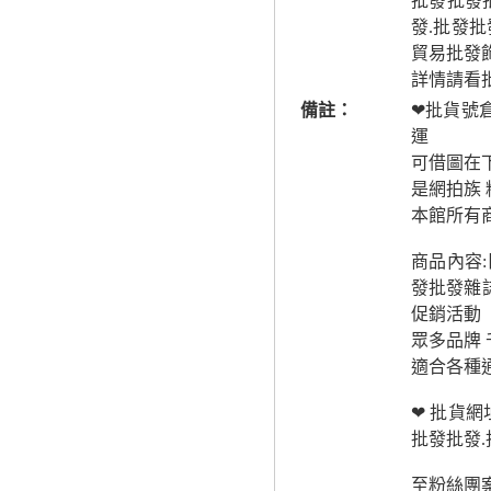
批發批發批
發.批發
貿易批發
詳情請看
備註：
❤批貨號
運
可借圖在
是網拍族
本館所有商
商品內容:
發批發雜誌
促銷活動
眾多品牌 
適合各種
❤ 批貨網
批發批發.
至粉絲團