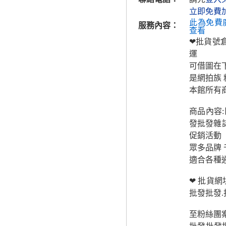
立即免費
此為免費
服務內容：
查看
❤批貨號
運
可借圖在
是網拍族
本館所有商
商品內容:
發批發雜誌
促銷活動
眾多品牌 
適合各種
❤ 批貨網
批發批發.
至粉絲團