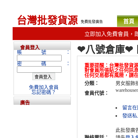
台灣批發貨源
首頁
免費批發廣告
立即加入免費會員，
❤八號倉庫❤ 
會員登入
帳號：
密碼：
重要提醒：台灣批發貨
對會員所張貼之任何訊
任何交易都有風險，請
分類：
男女服飾
免費加入會員
warehouse
忘記密碼？
會員代號：
廣告
留言在
發送私人
此批發廣
聯絡電話：
請先
登入