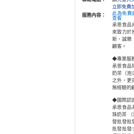
立即免費
此為免費
服務內容：
查看
承恩食品
來致力於
新、誠懇
顧客。
◆專業服
承恩食品
奶茶（泡
之外，更
無經驗的
◆國際認
承恩食品
珠奶茶 
發批發批
批發批發