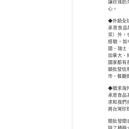
讓珍珠奶
心。
◆外銷全
承恩食品
茶）外，
經驗，如
國、瑞士
加拿大、
國家都有
額批發信
市、餐廳
◆徵求海
承恩食品
求和我們
將台灣珍
開批發間
除了積極