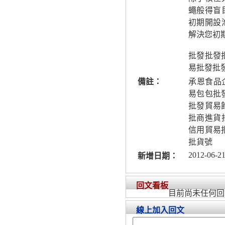
蠅般得盲
初期開設
解決您初
批發批發批
易批發批發
備註：
承恩食品
易包包批
批發貿易
批商進貨
信用貿易
批貨號
2012-06-21
新增日期：
回文看板
目前尚未任何回
線上加入回文