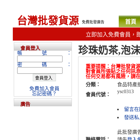
台灣批發貨源
首頁
免費批發廣告
立即加入免費會員，
珍珠奶茶,泡
會員登入
帳號：
密碼：
重要提醒：台灣批發貨
對會員所張貼之任何訊
任何交易都有風險，請
分類：
食品特產
免費加入會員
ysc0313
忘記密碼？
會員代號：
廣告
留言在
發送私人
此批發廣
聯絡電話：
請先
登入