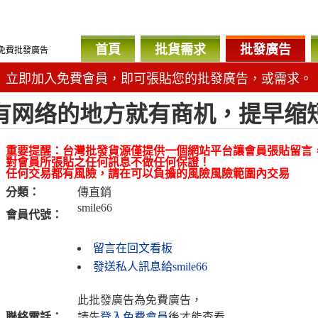
首頁
批貨需求
批發廣告
免費批發廣告
立即加入免費會員，即可張貼您的批發廣告，或需求。
有网络的地方就有商机，提早缩
重要提醒：台灣批發貨源僅提供一個網站平台讓會員張貼留言
對會員所張貼之任何訊息不做任何保證！
任何交易都有風險，請在可以負擔的風險風險範圍內交易
分類：
傳直銷
smile66
會員代號：
留言在回文看板
發送私人訊息給smile66
此批發廣告為免費廣告，
聯絡電話：
請先
登入免費會員
後才能查看