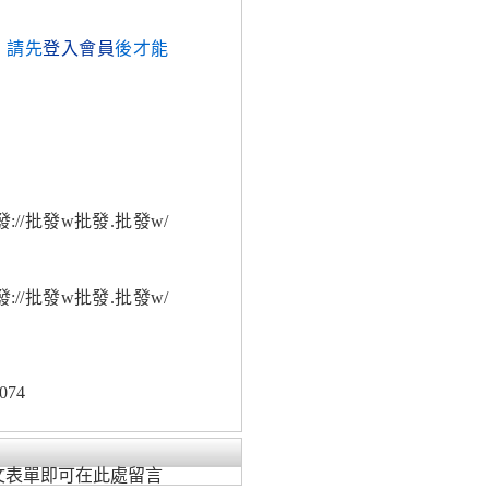
，請先
登入會員
後才能
://批發w批發.批發w/
://批發w批發.批發w/
074
文表單即可在此處留言