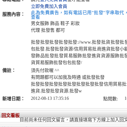
立即免費加入會員
此為免費廣告，如有電話已用"批發"字串取代
服務內容：
查看
男女服飾 飾品 鞋子 彩妝
代理 批發售 都可
批發批發批發批發批發://www.批發批貨批發
包批發.批發批發貨源/信用貿易批商進貨批發小
發飾品批發批發貿易服飾批發進貨貨源服飾批
貨貿易服飾批發包包批發/
備註：
須先付款喔 ^^
有問題都可以加我及時通 或批發批發
批發批發批發批發批發批發批發批發信用貿易批
進貨.批發批發貨源.批發w
2012-08-13 17:35:16
1
新增日期：
點閱數:
回文看板
目前尚未任何回文留言，請直接填寫下方線上加入回