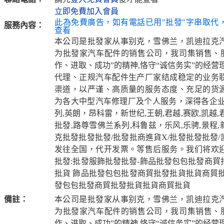
立即免費加入會員
此為免費廣告，如有電話已用"批發"字串取代
服務內容：
查看
本公司是批發家从事别克，雪佛兰，凯迪拉克
为批發家汽车配件的销售公司，我司集销售、服
作、进取、成功”的精神,恪守“诚信务实”的经营
代理、正规汽车配件生产厂家结成稳定的业务
渠道，以严谨、高质量的服务态度、充足的货
为各大中型汽车修理厂及个人服务，深得各企业
列,英朗，昂科雷，新世纪,王朝,君越,赛欧,凯越
批發,路尊雪佛兰系列,科鲁兹，乐风,乐骋,景程
克批發批發批發/批發批商進貨X/批發批發批發
发往全国，代开发票。等售后服务。我们将欢
批發:批發服飾批發批發-飾品批發包包批發商貿
批貨 飾品批發包包批發商貿批發批貨批貨商貿批
發包包批發商貿批發批貨批貨商貿批貨
備註：
本公司是批發家从事别克，雪佛兰，凯迪拉克
为批發家汽车配件的销售公司，我司集销售、服
作、进取、成功”的精神,恪守“诚信务实”的经营