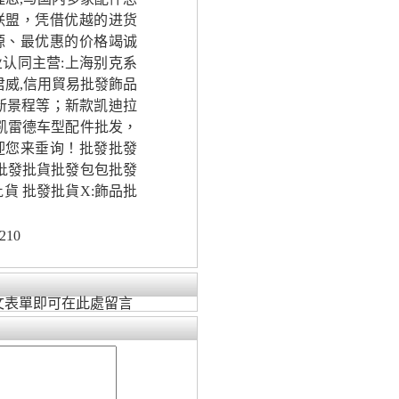
联盟，凭借优越的进货
源、最优惠的价格竭诚
认同主营:上海别克系
,君威,信用貿易批發飾品
,新景程等；新款凯迪拉
/凯雷德车型配件批发，
迎您来垂询！批發批發
批發批貨批發包包批發
貨 批發批貨X:飾品批
210
文表單即可在此處留言