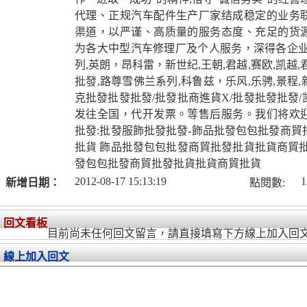
代理、正规汽车配件生产厂家结成稳定的业务
渠道，以严谨、高质量的服务态度、充足的货
为各大中型汽车修理厂及个人服务，深得各企业
列,英朗，昂科雷，新世纪,王朝,君越,赛欧,凯越
批發,路尊雪佛兰系列,科鲁兹，乐风,乐骋,景程
克批發批發批發/批發批商進貨X/批發批發批發
发往全国，代开发票。等售后服务。我们将欢
批發:批發服飾批發批發-飾品批發包包批發商貿
批貨 飾品批發包包批發商貿批發批貨批貨商貿批
發包包批發商貿批發批貨批貨商貿批貨
2012-08-17 15:13:19
1
新增日期：
點閱數:
回文看板
目前尚未任何回文留言，請直接填寫下方線上加入回
線上加入回文