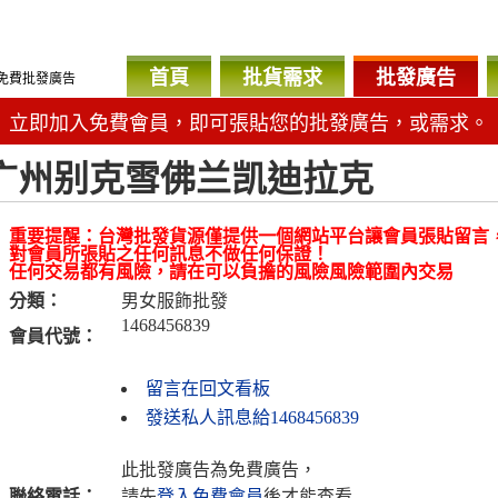
首頁
批貨需求
批發廣告
免費批發廣告
立即加入免費會員，即可張貼您的批發廣告，或需求。
广州别克雪佛兰凯迪拉克
重要提醒：台灣批發貨源僅提供一個網站平台讓會員張貼留言
對會員所張貼之任何訊息不做任何保證！
任何交易都有風險，請在可以負擔的風險風險範圍內交易
分類：
男女服飾批發
1468456839
會員代號：
留言在回文看板
發送私人訊息給1468456839
此批發廣告為免費廣告，
聯絡電話：
請先
登入免費會員
後才能查看