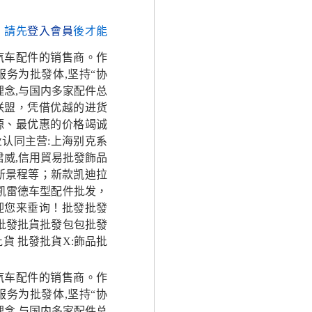
，請先
登入會員
後才能
汽车配件的销售商。作
务为批發体,坚持“协
理念,与国内多家配件总
联盟，凭借优越的进货
源、最优惠的价格竭诚
认同主营:上海别克系
,君威,信用貿易批發飾品
,新景程等；新款凯迪拉
/凯雷德车型配件批发，
迎您来垂询！批發批發
批發批貨批發包包批發
貨 批發批貨X:飾品批
汽车配件的销售商。作
务为批發体,坚持“协
理念,与国内多家配件总