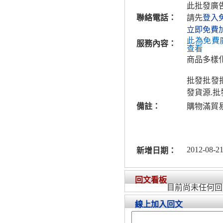
此批發廣
聯絡電話：
請先
登入
立即免費
此為免費
服務內容：
查看
商品多樣
批發批發批
發貨源.批
備註：
購物滿貿
2012-08-21
新增日期：
回文看板
目前尚未任何回
線上加入回文