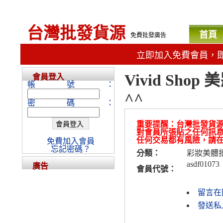
台灣批發貨源
首頁
免費批發廣告
立即加入免費會員，
Vivid Sh
會員登入
帳號：
^^
密碼：
重要提醒：台灣批發貨
對會員所張貼之任何訊
任何交易都有風險，請
免費加入會員
忘記密碼？
分類：
彩妝美體
asdf01073
廣告
會員代號：
留言在
發送私人