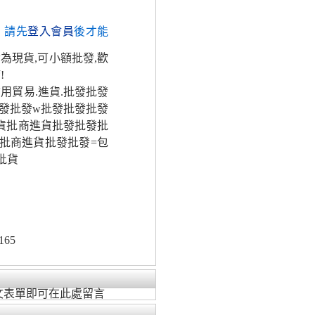
，請先
登入會員
後才能
為現貨,可小額批發,歡
!
信用貿易.進貨.批發批發
批發批發w批發批發批發
批貨批商進貨批發批發批
批商進貨批發批發=包
批貨
165
文表單即可在此處留言