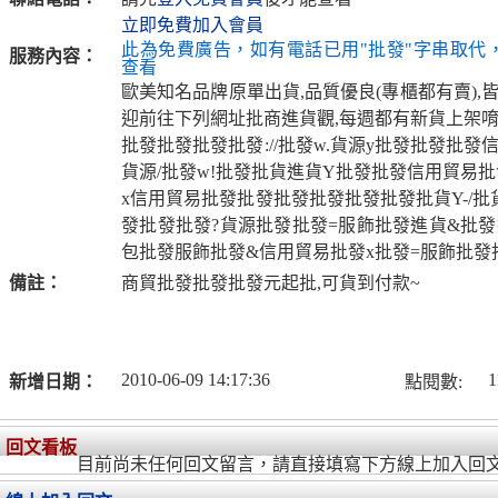
立即免費加入會員
此為免費廣告，如有電話已用"批發"字串取代
服務內容：
查看
歐美知名品牌原單出貨,品質優良(專櫃都有賣),皆
迎前往下列網址批商進貨觀,每週都有新貨上架唷
批發批發批發批發://批發w.貨源y批發批發批發
貨源/批發w!批發批貨進貨Y批發批發信用貿易
x信用貿易批發批發批發批發批發批發批貨Y-/
發批發批發?貨源批發批發=服飾批發進貨&批發
包批發服飾批發&信用貿易批發x批發=服飾批發
備註：
商貿批發批發批發元起批,可貨到付款~
2010-06-09 14:17:36
1
新增日期：
點閱數:
回文看板
目前尚未任何回文留言，請直接填寫下方線上加入回