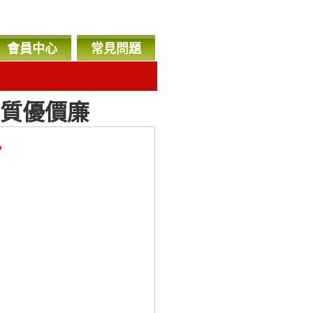
會員中心
常見問題
,質優價廉
，