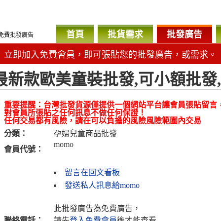
首頁
批貨需求
批發廣告
免費批發廣告
立即加入免費會員，即可張貼您的批發廣告，或需求。
最新款歐美童裝批發,可小額批發
重要提醒：台灣批發貨源僅提供一個網站平台讓會員張貼留言
對會員所張貼之任何訊息不做任何保證！
任何交易都有風險，請在可以負擔的風險風險範圍內交易
分類：
孕婦兒童商品批發
momo
會員代號：
留言在回文看板
發送私人訊息給momo
此批發廣告為免費廣告，
聯絡電話：
請先
登入免費會員
後才能查看