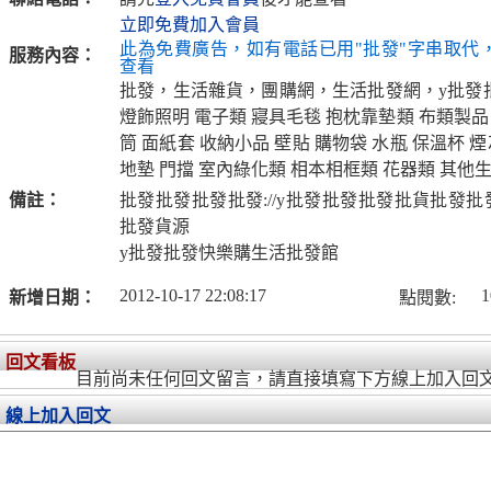
立即免費加入會員
此為免費廣告，如有電話已用"批發"字串取代
服務內容：
查看
批發，生活雜貨，團購網，生活批發網，y批發
燈飾照明 電子類 寢具毛毯 抱枕靠墊類 布類製品
筒 面紙套 收納小品 壁貼 購物袋 水瓶 保溫杯 煙
地墊 門擋 室內綠化類 相本相框類 花器類 其他
備註：
批發批發批發批發://y批發批發批發批貨批發批
批發貨源
y批發批發快樂購生活批發館
2012-10-17 22:08:17
1
新增日期：
點閱數:
回文看板
目前尚未任何回文留言，請直接填寫下方線上加入回
線上加入回文