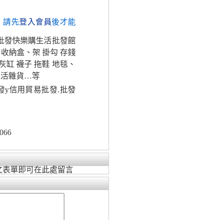
，請先
登入會員
後才能
批發快樂購生活批發館
 收納盒、架 掛勾 存錢
灰缸 襪子 拖鞋 地毯、
生活雜貨…等
發y信用貿易批發.批發
066
文表單即可在此處留言