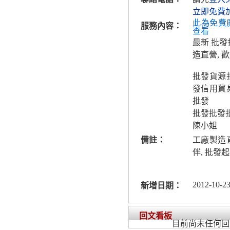
立即免費
此為免費
服務內容：
查看
最新 批
造直營, 
批發貨源
發信用貿
批發
批發批發
陳小姐
備註：
工廠製造
伴, 批發起
2012-10-23
新增日期：
回文看板
目前尚未任何回