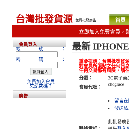
台灣批發貨源
首頁
免費批發廣告
立即加入免費會員，
最新 IPHON
會員登入
帳號：
密碼：
重要提醒：台灣批發貨
對會員所張貼之任何訊
任何交易都有風險，請
分類：
3C電子商
免費加入會員
chcgrace
忘記密碼？
會員代號：
廣告
留言在
發送私人
此批發廣
聯絡電話：
請先
登入