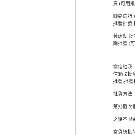
貨 (可用
聯絡信箱
批發批發
黃建勳 
飾批發 (
寫信給我
信箱 Z
批發.批
批貨方法
第批發次
之後不限
寄貨統批