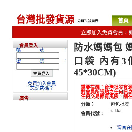
台灣批發貨源
首頁
免費批發廣告
立即加入免費會員，
防水媽媽包 
會員登入
帳號：
口袋 內有3
密碼：
45*30CM)
免費加入會員
重要提醒：台灣批發貨
忘記密碼？
對會員所張貼之任何訊
任何交易都有風險，請
廣告
分類：
包包批發
zakka
會員代號：
留言在