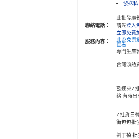
發送私人
此批發廣
聯絡電話：
請先
登入
立即免費
此為免費
服務內容：
查看
專門生產製
台灣頭熱
歡迎來Z
絡 有時出
Z批貨日
街包包批
劉于禎 