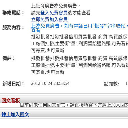
此批發廣告為免費廣告，
聯絡電話：
請先
登入免費會員
後才能查看
立即免費加入會員
此為免費廣告，如有電話已用"批發"字串取代
服務內容：
查看
批發批發批發批發信用貿易批發 商貿 高質感保
工廠價批發,主要衝"量",利潤留給通路賺,可先看
可寄賣,也可買斷
備註：
批發批發批發批發信用貿易批發 商貿 高質感保
工廠價批發,主要衝"量",利潤留給通路賺,可先看
可寄賣,也可買斷
2012-10-24 23:53:54
1
新增日期：
點閱數:
回文看板
目前尚未任何回文留言，請直接填寫下方線上加入回
線上加入回文