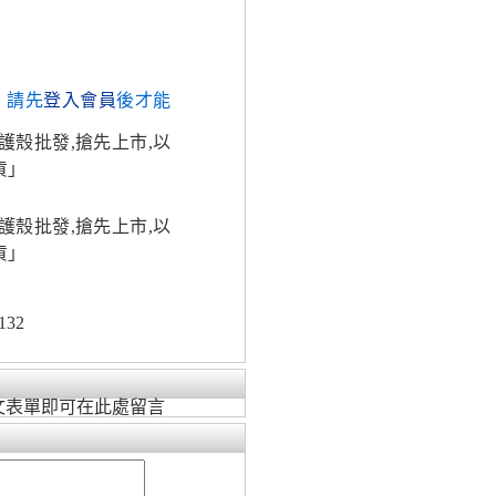
，請先
登入會員
後才能
護殼批發,搶先上市,以
貨」
護殼批發,搶先上市,以
貨」
132
文表單即可在此處留言