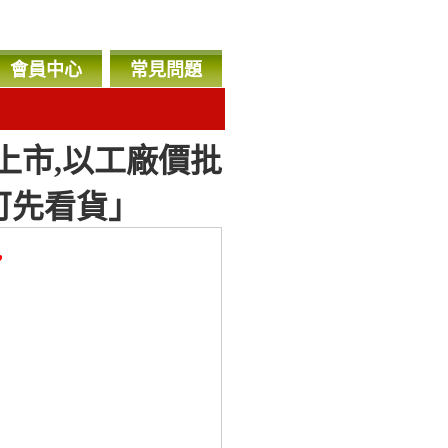
會員中心
常見問題
搶先上市,以工廠價批
,可先看貨」
，