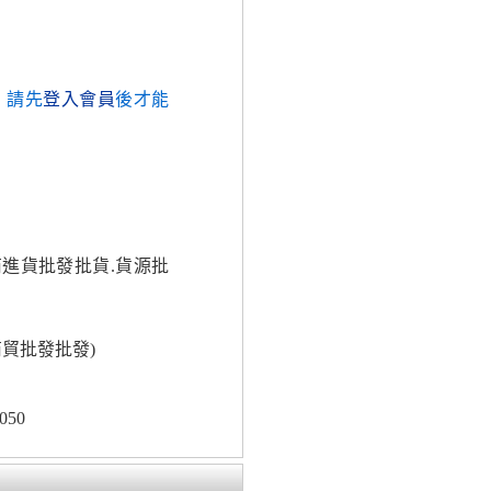
，請先
登入會員
後才能
商進貨批發批貨.貨源批
貿批發批發)
050