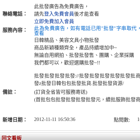
此批發廣告為免費廣告，
聯絡電話：
請先
登入免費會員
後才能查看
立即免費加入會員
此為免費廣告，如有電話已用"批發"字串取代
服務內容：
查看
日韓精品、美容文具小物批發
商品新穎種類齊全，產品持續增加中~
無論自用網拍、批發批發售、團購、企業採購
我們都可以，歡迎選購批發~!!
批發批發批發批發://批發批發批發批發批發批
發z批發日韓包包批發批貨.批發批發貨源/
備註：
(訂貨全省皆可服務寄送)
(首批包包批發批發批發批發元，續批服飾批發商
2012-11-11 16:50:36
1
新增日期：
點閱數:
回文看板