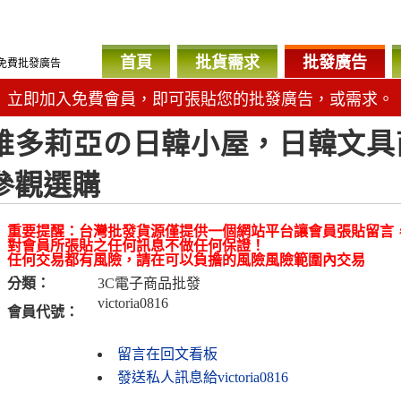
首頁
批貨需求
批發廣告
免費批發廣告
立即加入免費會員，即可張貼您的批發廣告，或需求。
維多莉亞の日韓小屋，日韓文具
參觀選購
重要提醒：台灣批發貨源僅提供一個網站平台讓會員張貼留言
對會員所張貼之任何訊息不做任何保證！
任何交易都有風險，請在可以負擔的風險風險範圍內交易
分類：
3C電子商品批發
victoria0816
會員代號：
留言在回文看板
發送私人訊息給victoria0816