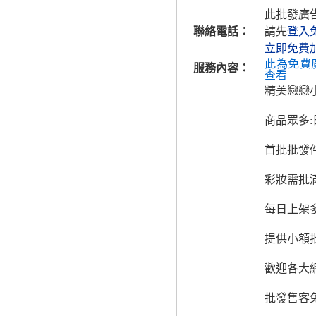
此批發廣
聯絡電話：
請先
登入
立即免費
此為免費
服務內容：
查看
精美戀戀
商品眾多:
首批批發件
彩妝需批
每日上架多
提供小額批
歡迎各大
批發售客