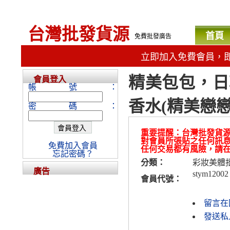
台灣批發貨源
首頁
免費批發廣告
立即加入免費會員，
精美包包，日
會員登入
帳號：
香水(精美戀
密碼：
重要提醒：台灣批發貨
對會員所張貼之任何訊
免費加入會員
任何交易都有風險，請
忘記密碼？
分類：
彩妝美體
廣告
stym12002
會員代號：
留言在
發送私人