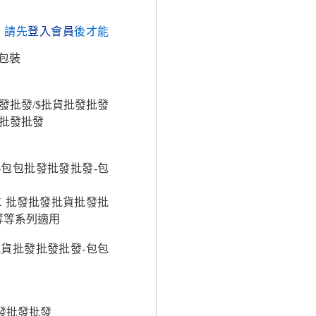
，請先
登入會員
後才能
包裝
批發/$批貨批發批發
發批發批發
包包批發批發批發-包
 批發批發批貨批發批
.等等系列適用
貨批發批發批發-包包
發批發批發