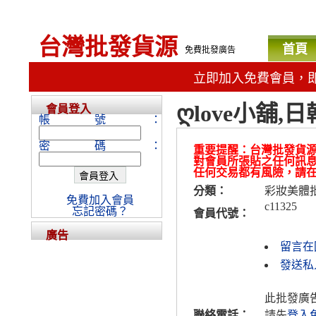
台灣批發貨源
首頁
免費批發廣告
立即加入免費會員，
ღlove小舖,
會員登入
帳號：
密碼：
重要提醒：台灣批發貨
對會員所張貼之任何訊
任何交易都有風險，請
分類：
彩妝美體
免費加入會員
c11325
忘記密碼？
會員代號：
廣告
留言在
發送私人
此批發廣
聯絡電話：
請先
登入