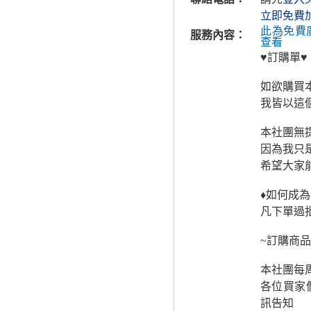
立即免費
此為免費
服務內容：
查看
♥訂購單♥
如欲購買
我皆以這
本社團無
因為我只
希望大家能
♦如何成為
凡下單過批
~訂購商品
本社團每
各位買家
訊告知