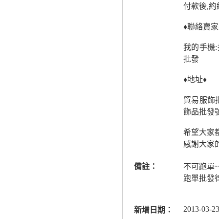
付款後,約
♦聯絡賣家
我的手機
批發
♦地址♦
貿易服飾
飾品批發
希望大家
感謝大家的
備註：
不可跑單~
跑單批發
2013-03-23
新增日期：