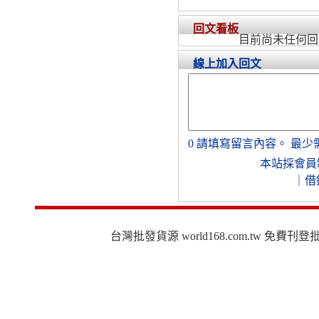
回文看板
目前尚未任何回
線上加入回文
0
請填寫留言內容。
最少
本站採會員
｜
借
台灣批發貨源 world168.com.tw 免費刊登