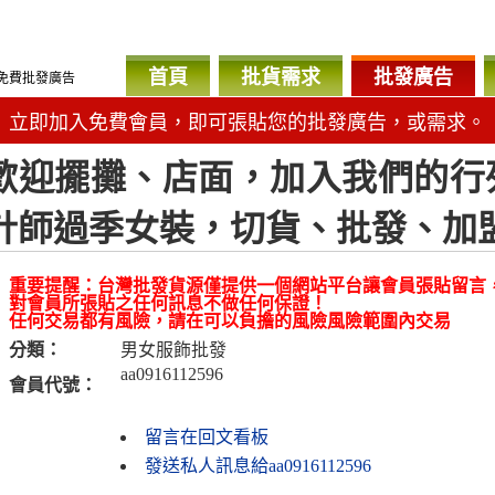
首頁
批貨需求
批發廣告
免費批發廣告
立即加入免費會員，即可張貼您的批發廣告，或需求。
歡迎擺攤、店面，加入我們的行列
計師過季女裝，切貨、批發、加
重要提醒：台灣批發貨源僅提供一個網站平台讓會員張貼留言
對會員所張貼之任何訊息不做任何保證！
任何交易都有風險，請在可以負擔的風險風險範圍內交易
分類：
男女服飾批發
aa0916112596
會員代號：
留言在回文看板
發送私人訊息給aa0916112596