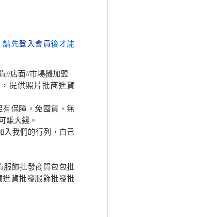
，請先
登入會員
後才能
貨//店面//市場攤加盟
多，提供照片批商進貨
足有保障，免囤貨，無
可賺大錢。
加入我們的行列，自己
貨服飾批發商貿包包批
貨進貨批發服飾批發批