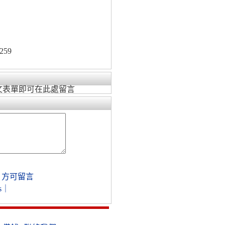
259
文表單即可在此處留言
，方可留言
s
｜