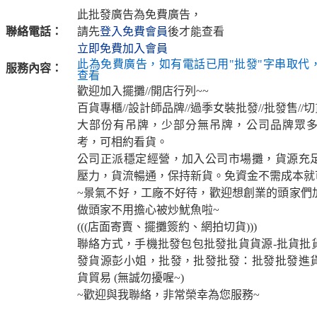
此批發廣告為免費廣告，
聯絡電話：
請先
登入免費會員
後才能查看
立即免費加入會員
此為免費廣告，如有電話已用"批發"字串取代
服務內容：
查看
歡迎加入擺攤//開店行列~~
百貨專櫃//設計師品牌//過季女裝批發//批發售//切
大部份有吊牌，少部分無吊牌，公司品牌眾
考，可相約看貨。
公司正派穩定經營，加入公司市場攤，貨源充
壓力，貨流暢通，保持新貨。免資金不需成本就
~景氣不好，工廠不好待，歡迎想創業的頭家們
做頭家不用擔心被炒魷魚啦~
(((店面寄賣、擺攤簽約、網拍切貨)))
聯絡方式，手機批發包包批發批貨貨源-批貨批
發貨源彭小姐，批發，批發批發：批發批發進
貨貿易 (無誠勿擾喔~)
~歡迎與我聯絡，非常榮幸為您服務~