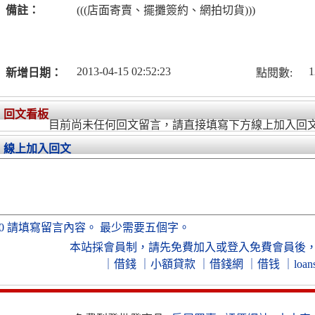
備註：
(((店面寄賣、擺攤簽約、網拍切貨)))
2013-04-15 02:52:23
1
新增日期：
點閱數:
回文看板
目前尚未任何回文留言，請直接填寫下方線上加入回
線上加入回文
0
請填寫留言內容。
最少需要五個字。
本站採會員制，
請先免費加入
或
登入免費會員
後
｜
借錢
｜
小額貸款
｜
借錢網
｜
借钱
｜
loan