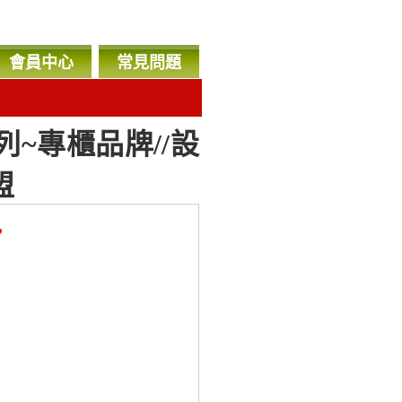
會員中心
常見問題
~專櫃品牌//設
盟
，