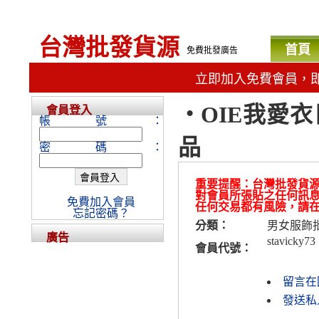
台灣批發貨源
首頁
免費批發廣告
立即加入免費會員，
‧OIE我愛
會員登入
帳號：
品
密碼：
重要提醒：台灣批發貨
對會員所張貼之任何訊
免費加入會員
任何交易都有風險，請
忘記密碼？
分類：
男女服飾
廣告
stavicky73
會員代號：
留言在
發送私人