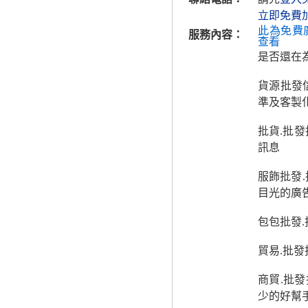
立即免費
此為免費
服務內容：
查看
是否還在
貨源批發
準及客製
批貨.批
訊息
服飾批發
目光的廣
包包批發
貿易.批
商貿.批
少的好幫