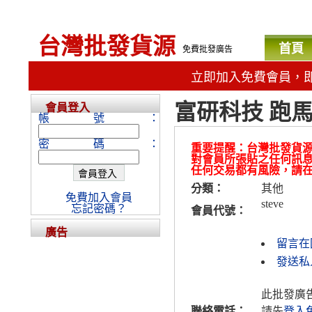
台灣批發貨源
首頁
免費批發廣告
立即加入免費會員，
富研科技 跑馬
會員登入
帳號：
密碼：
重要提醒：台灣批發貨
對會員所張貼之任何訊
任何交易都有風險，請
分類：
其他
免費加入會員
steve
忘記密碼？
會員代號：
廣告
留言在
發送私人
此批發廣
聯絡電話：
請先
登入