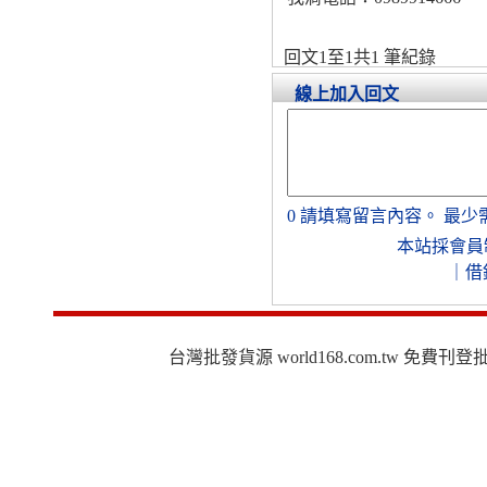
回文1至1共1 筆紀錄
線上加入回文
0
請填寫留言內容。
最少
本站採會員
｜
借
台灣批發貨源 world168.com.tw 免費刊登