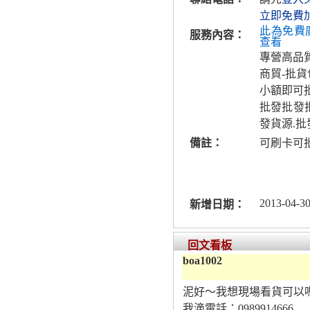
立即免費
此為免費
服務內容：
查看
專營高品
商貿-批
小額即可
批發批發批
發貨源.批
備註：
可刷卡可
2013-04-30
新增日期：
回文看板
boa1002
泥好〜我想現場看貨可以
我滴電話：0989914666