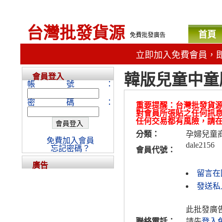
台灣批發貨源
首頁
免費批發廣告
立即加入免費會員，
韓版兒童中童
會員登入
帳號：
密碼：
重要提醒：台灣批發貨
對會員所張貼之任何訊
任何交易都有風險，請
分類：
孕婦兒童
免費加入會員
dale2156
忘記密碼？
會員代號：
廣告
留言在
發送私人
此批發廣
聯絡電話：
請先
登入