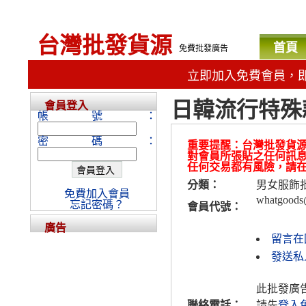
台灣批發貨源
首頁
免費批發廣告
立即加入免費會員，
日韓流行特殊
會員登入
帳號：
密碼：
重要提醒：台灣批發貨
對會員所張貼之任何訊
任何交易都有風險，請
分類：
男女服飾
免費加入會員
whatgoods
忘記密碼？
會員代號：
廣告
留言在
發送私
此批發廣
聯絡電話：
請先
登入