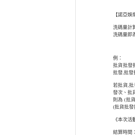
【諾亞娛
洗碼量計
洗碼量即
例：
批貨批發
批發,批
若批貨,
發次、批
則為 (批
(批貨批發
《本次活
結算時間