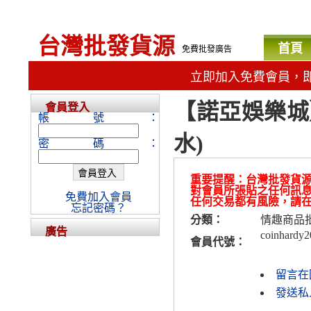
台灣批發貨源
首頁
免費批發廣告
立即加入免費會員，
【諾亞娛樂城
會員登入
帳號：
水)
密碼：
重要提醒：台灣批發貨
對會員所張貼之任何訊
免費加入會員
任何交易都有風險，請
忘記密碼？
分類：
情趣商品
廣告
coinhardy
會員代號：
留言在
發送私人