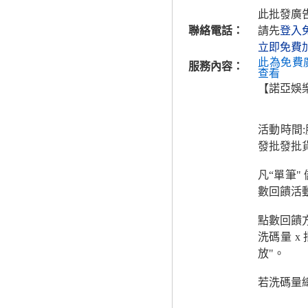
此批發廣
聯絡電話：
請先
登入
立即免費
此為免費
服務內容：
查看
【諾亞娛
活動時間
發批發批貨
凡“單筆
數回饋活
點數回饋
洗碼量 x
放"。
若洗碼量總