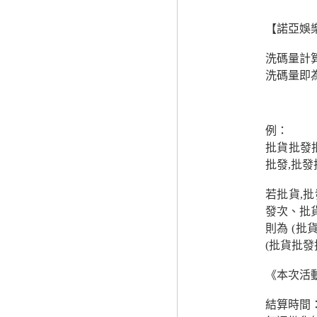
【諾亞娛
洗碼量計
洗碼量即
例：
批貨批發
批發,批
若批貨,
發次、批
則為 (批
(批貨批發
《本次活
結算時間