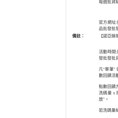
每週批貨
官方網址:
品批發批
備註：
【諾亞娛
活動時間
發批發批貨
凡“單筆
數回饋活
點數回饋
洗碼量 x
放"。
若洗碼量總