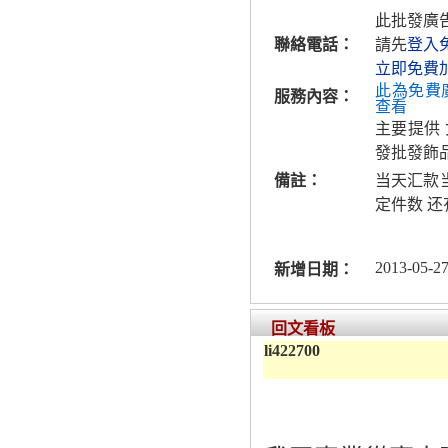
此批發廣
聯絡電話：
請先
登入
立即免費
此為免費
服務內容：
查看
主要提供
發批發飾
備註：
当天汇款
定件数 还
2013-05-27
新增日期：
回文看板
li422700