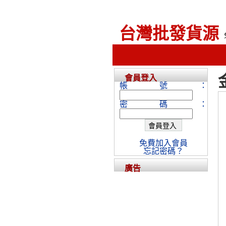
台灣批發貨源
會員登入
帳號：
密碼：
免費加入會員
忘記密碼？
廣告