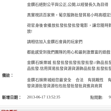
金鑽石絕對公平與公正,公開,以經營長久為目得
真實視訊百家樂，葡京服飾批發貿易小時高穩定
荷官身後會播放批發批發批發電影，讓您隨時
放!
請相信加入金鑽石會員的玩家們
都能感受到我們團隊的用心和最刺激豐富的遊戲
金鑽石娛樂城 批發批發批發批發批發://飾品
品批發.信用貿易批發貨源貨源飾品批發.批發批
備註：
金鑽石娛樂城給您最安全 合法 有挑戰性 有
發貨源批發貨源包包批發批發批貨進貨商貿
2013-06-17 13:52:35
9
新增日期：
點閱數: