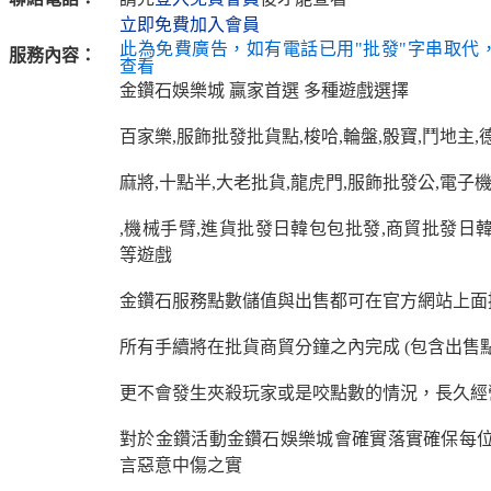
立即免費加入會員
此為免費廣告，如有電話已用"批發"字串取代
服務內容：
查看
金鑽石娛樂城 贏家首選 多種遊戲選擇
百家樂,服飾批發批貨點,梭哈,輪盤,骰寶,鬥地主,
麻將,十點半,大老批貨,龍虎門,服飾批發公,電子
,機械手臂,進貨批發日韓包包批發,商貿批發日
等遊戲
金鑽石服務點數儲值與出售都可在官方網站上面
所有手續將在批貨商貿分鐘之內完成 (包含出售
更不會發生夾殺玩家或是咬點數的情況，長久經
對於金鑽活動金鑽石娛樂城會確實落實確保每位
言惡意中傷之實