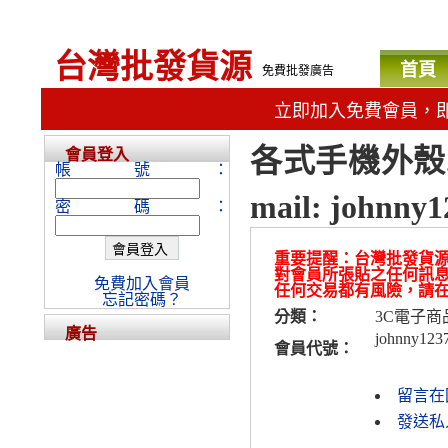
台灣批發貨源
首頁
免費批發廣告
立即加入免費會員，
各式手機外殼.耗
會員登入
帳號：
mail:
johnny1
密碼：
重要提醒：台灣批發貨
對會員所張貼之任何訊
免費加入會員
任何交易都有風險，請
忘記密碼？
分類：
3C電子商
廣告
johnny123
會員代號：
留言在
發送私人