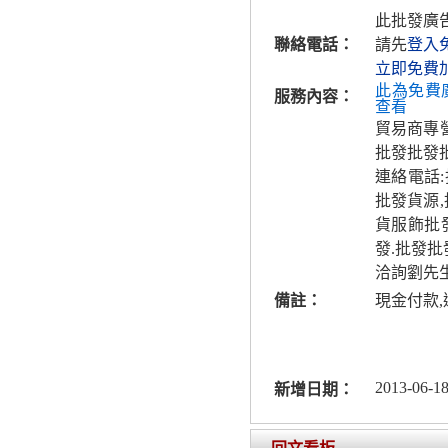
此批發廣
聯絡電話：
請先
登入
立即免費
此為免費
服務內容：
查看
貿易商專
批發批發
連絡電話
批發貨源,
貨服飾批
發.批發批
洽詢劉先
備註：
現金付款,
2013-06-18
新增日期：