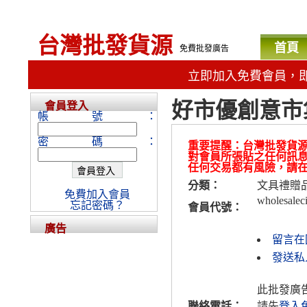
台灣批發貨源
首頁
免費批發廣告
立即加入免費會員，
好市優創意市
會員登入
帳號：
密碼：
重要提醒：台灣批發貨
對會員所張貼之任何訊
任何交易都有風險，請
分類：
文具禮贈
免費加入會員
wholesaleci
忘記密碼？
會員代號：
廣告
留言在
發送私人訊
此批發廣
聯絡電話：
請先
登入