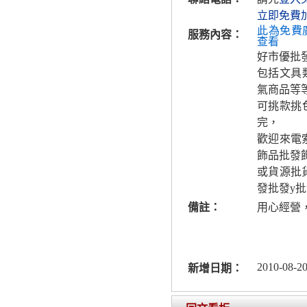
立即免費
此為免費
服務內容：
查看
好市優批
包括文具
氣商品等
可挑款挑
完，
歡迎來電
飾品批發
或貨源批
發批發y
備註：
用心經營
2010-08-20
新增日期：