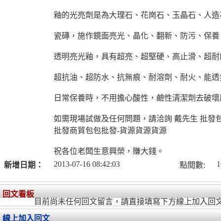
釉的光亮劑是為大理石、花崗石、玉晶石、人造
瓷磚，施作鏡面亮光、晶化、翻新、防污、保養
透明亮光釉，具有超亮、超堅硬、高止滑、超耐
超抗油、超防水、抗無痕、耐溶劑、耐火、能透
日常保養時，不用擔心酸性，鹼性清潔劑去破壞
如需現場試做及任何問題，請洽詢 戴先生 批發
批發商貿包包批發-貨源貨源貨源
祝各位老闆生意興榮，賺大錢。
2013-07-16 08:42:03
1
新增日期：
點閱數:
回文看板
目前尚未任何回文留言，請直接填寫下方線上加入回
線上加入回文