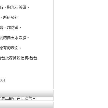
石、拋光石英磚、
，所研發的
磨、超防黃、
氣的崗玉水晶膜。
原有的表面。
包包批發貨源批貨-包包
081
文表單即可在此處留言