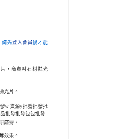
，請先
登入會員
後才能
磨片，商貿吋石材拋光
拋光片。
發w.貨源y批發批發批
飾品批發批發包包批發
研磨膏，
等效果。