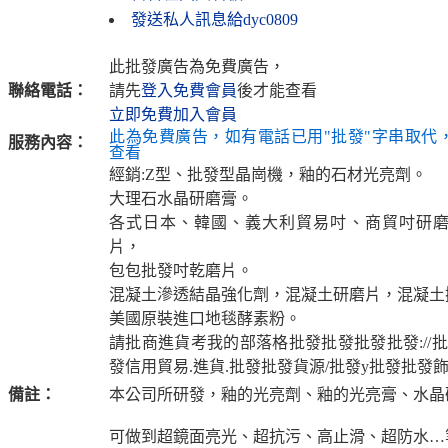
發送私人訊息給dyc0809
此批發廣告為免費廣告，
聯絡電話：
請先
登入免費會員
後才能查看
立即免費加入會員
此為免費廣告，如有電話已用"批發"字串取代
服務內容：
查看
經銷:Z型、批發型晶崗機，釉的石材光亮劑。
大理石水晶研磨膏。
各式日本、韓國、義大利貿易吋、商貿吋研
片，
包包批發吋乾磨片。
混凝土滲透結晶強化劑，混凝土研磨片，混凝土
美國原裝進口地毯酵素粉。
請批商進貨考我的部落格批發批發批發批發://批
發信用貿易.進貨.批發批發貨源/批發y批發批發
備註：
本公司所研發，釉的光亮劑、釉的光亮膏、水晶
可做到超鏡面亮光、超抗污、高止滑、超防水…