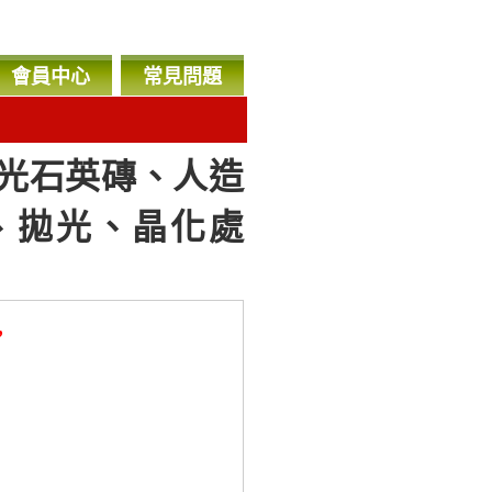
會員中心
常見問題
光石英磚、人造
、拋光、晶化處
，