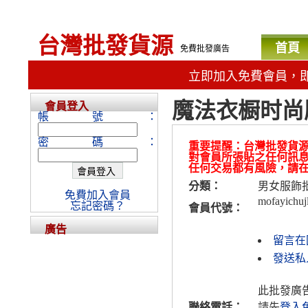
台灣批發貨源
首頁
免費批發廣告
立即加入免費會員，
魔法衣橱时尚
會員登入
帳號：
密碼：
重要提醒：台灣批發貨
對會員所張貼之任何訊
任何交易都有風險，請
分類：
男女服飾
免費加入會員
mofayichuj
忘記密碼？
會員代號：
廣告
留言在
發送私人
此批發廣
聯絡電話：
請先
登入