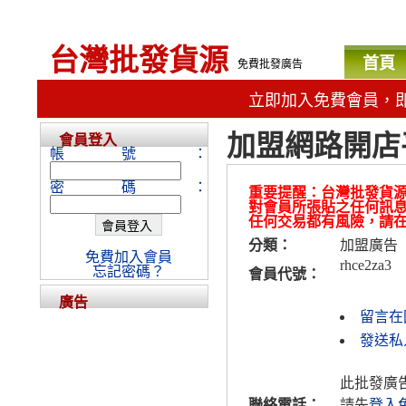
台灣批發貨源
首頁
免費批發廣告
立即加入免費會員，
加盟網路開店
會員登入
帳號：
密碼：
重要提醒：台灣批發貨
對會員所張貼之任何訊
任何交易都有風險，請
分類：
加盟廣告
免費加入會員
rhce2za3
忘記密碼？
會員代號：
廣告
留言在
發送私人
此批發廣
聯絡電話：
請先
登入