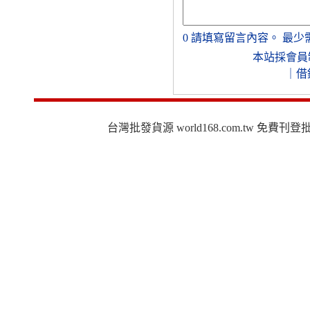
0
請填寫留言內容。
最少
本站採會員
｜
借
台灣批發貨源 world168.com.tw 免費刊登