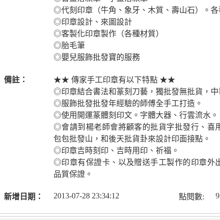
◎代刻印章（牛角、象牙、木質、壽山石）。各
◎印章設計、來圖設計
◎客製化印章製作（各種材質）
◎胎毛筆
◎嬰兒服飾批發寶的服務
備註：
★★ 傳家手工印章有以下特點 ★★
◎印章結合書法和篆刻刀藝，獨批發無批貨，中
◎服飾批發批發年經驗的師傅全手工打造。
◎使用開運篆體刻印文。字體大器、行雲流水。
◎會請到楊老師會將顧客的批貨字批發行、喜
包包批發山，和後天批貨卦來設計印面接點。
◎印章吉時刻印、吉時用印、祈福。
◎印章有保證卡、以及贈送手工製作的印章外
品質保證。
2013-07-28 23:34:12
9
新增日期：
點閱數: