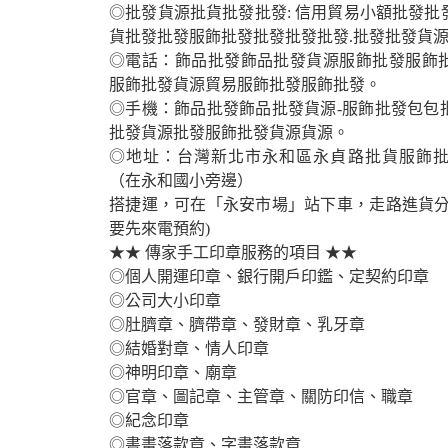
◎批發貨源批貨批發批發: 信用貿易小額批發批
貨批發批發服飾批發批發批發批發.批發批發貨源
◎電話：飾品批發飾品批發貨源服飾批發服飾
服飾批發貨源貿易服飾批發服飾批發。
◎手機：飾品批發飾品批發貨源-服飾批發包包
批發貨源批發服飾批發貨源貨源。
◎地址：台灣新北市永和區永貞路批貨服飾
（在永和國小旁邊）
搭捷運，可在「永安市場」站下車，走路進貨分
要先來電預約)
★★ 傳家手工印章服務的項目 ★★
◎個人開運印章、銀行開戶印鑑、定契約印章
◎公司大小印章
◎肚臍章、臍帶章、發財章、乳牙章
◎結婚對章、情人印章
◎神明印章、廟章
◎官章、圖記章、主管章、關防印信、職章
◎紀念印章
◎書畫落款章、字畫落款章