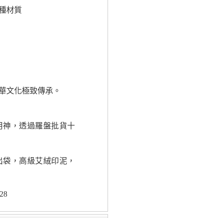
種材質
華文化極致傳承。
用神，透過羅盤批貨十
出袋，高級艾絨印泥，
28