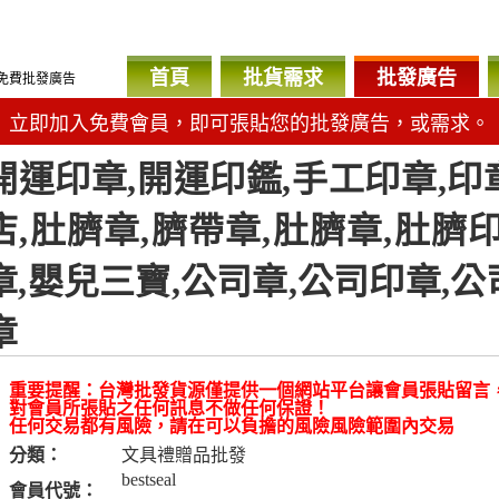
首頁
批貨需求
批發廣告
免費批發廣告
立即加入免費會員，即可張貼您的批發廣告，或需求。
開運印章,開運印鑑,手工印章,印
店,肚臍章,臍帶章,肚臍章,肚臍
章,嬰兒三寶,公司章,公司印章,
章
重要提醒：台灣批發貨源僅提供一個網站平台讓會員張貼留言
對會員所張貼之任何訊息不做任何保證！
任何交易都有風險，請在可以負擔的風險風險範圍內交易
分類：
文具禮贈品批發
bestseal
會員代號：