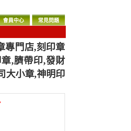
會員中心
常見問題
章專門店,刻印章
印章,臍帶印,發財
公司大小章,神明印
，