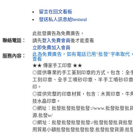
留言在回文看板
發送私人訊息給bestseal
此批發廣告為免費廣告，
聯絡電話：
請先
登入免費會員
後才能查看
立即免費加入會員
此為免費廣告，如有電話已用"批發"字串取代
服務內容：
查看
★★ 傳家手工印章 ★★
◎提供專業的手工篆刻印章的方式。包含：全
工刻印章、全手工噴砂印章、半手工噴砂印
印。
◎提供完整的印章材質，包含：木質印章、牛
技水晶印章。
◎網址：批發批發批發批發://www.批發批發批
源.批發w/
◎網址：批發批發批發批發://批發批發批貨批發
用貿易小額批發批發批發批發.批發批發貨源.批發