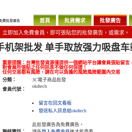
首頁
批貨需求
批發廣告
免費批發廣告
立即加入免費會員，即可張貼您的批發廣告，或需求。
手机架批发 单手取放强力吸盘车
重要提醒：台灣批發貨源僅提供一個網站平台讓會員張貼留言
對會員所張貼之任何訊息不做任何保證！
任何交易都有風險，請在可以負擔的風險風險範圍內交易
分類：
3C電子商品批發
okdtech
會員代號：
留言在回文看板
發送私人訊息給okdtech
此批發廣告為免費廣告，
聯絡電話：
請先
登入免費會員
後才能查看