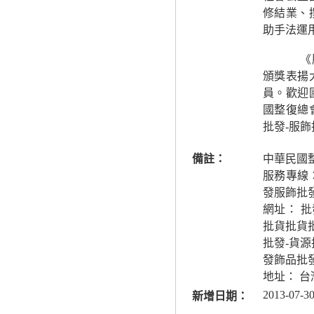
修結業、
助手法運
《服飾
頒獎表揚
員。歡迎
國整復總
批發-服
備註：
中華民國
服務專線
發服飾批
網址： 
批貨批貨
批發-貨
發飾品批
地址： 
2013-07-30
新增日期：