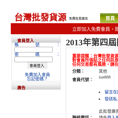
台灣批發貨源
首頁
免費批發廣告
立即加入免費會員，
2013年第
會員登入
帳號：
密碼：
重要提醒：台灣批發貨
對會員所張貼之任何訊
任何交易都有風險，請
分類：
其他
免費加入會員
isat888
忘記密碼？
會員代號：
廣告
留言在
發送私人
此批發廣
聯絡電話：
請先
登入