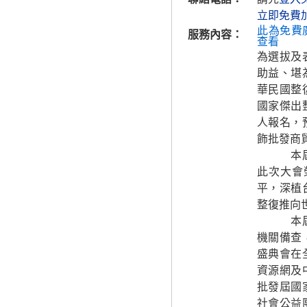
立即免費
此為免費
服務內容：
查看
為選拔及
助益、堪
華民國整
國家傑出
人報名，
飾批發商
本屆國
此次大會
平，深植
整復推向
本屆擷
機關備查
盛典會在
資源網及
批發屆國
社會公益