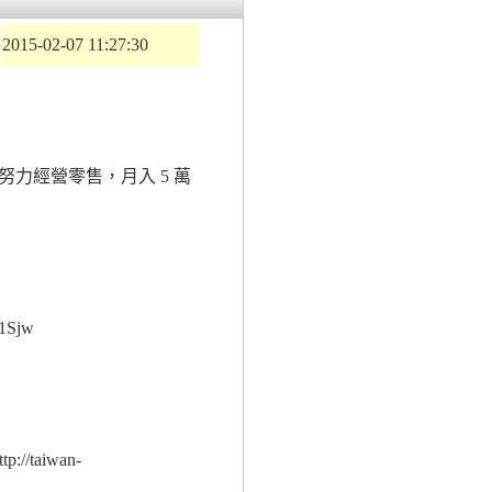
2015-02-07 11:27:30
力經營零售，月入 5 萬
Sjw
/taiwan-