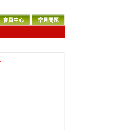
會員中心
常見問題
，