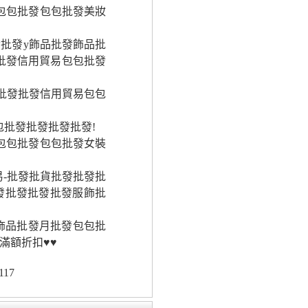
包包批發包包批發美妝
發批發y飾品批發飾品批
發批發信用貿易包包批發
批發批發信用貿易包包
包批發批發批發批發!
包包批發包包批發女裝
易-批發批貨批發批發批
發批發批發批發服飾批
(飾品批發月批發包包批
滿額折扣♥♥
117