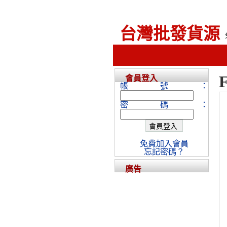
台灣批發貨源
會員登入
帳號：
密碼：
免費加入會員
忘記密碼？
廣告