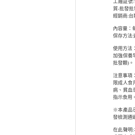
工廠証號
貿-批發批
經銷商:
內容量：
保存方法
使用方法
加強保養
批發顆)。
注意事項
限成人食
病、貧血
指示食用
※本產品
發檢測通
在此聲明