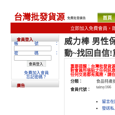
台灣批發貨源
首頁
免費批發廣告
立即加入免費會員，
威力棒 男性
會員登入
帳號：
動~找回自信!
密碼：
重要提醒：台灣批發貨
對會員所張貼之任何訊
免費加入會員
任何交易都有風險，請
忘記密碼？
分類：
食品特產
廣告
tairsy166
會員代號：
留言在
發送私人