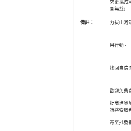
求更高成
食無益)
備註：
力拔山河
用行動~
找回自信!
歡迎免費
批商進貨
請將索取
寄至批發