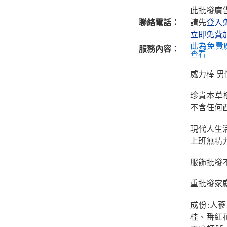
此批發廣
聯絡電話：
請先
登入
立即免費
此為免費
服務內容：
查看
威力棒 
珍貴本草
不含任何
現代人生活
上班無精力
服飾批發不
重批發家庭
成份:人
桂、番紅