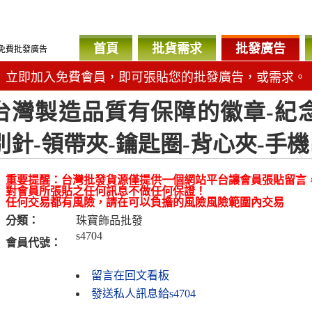
首頁
批貨需求
批發廣告
免費批發廣告
立即加入免費會員，即可張貼您的批發廣告，或需求。
台灣製造品質有保障的徽章-紀念章
別針-領帶夾-鑰匙圈-背心夾-手
重要提醒：台灣批發貨源僅提供一個網站平台讓會員張貼留言
對會員所張貼之任何訊息不做任何保證！
任何交易都有風險，請在可以負擔的風險風險範圍內交易
分類：
珠寶飾品批發
s4704
會員代號：
留言在回文看板
發送私人訊息給s4704