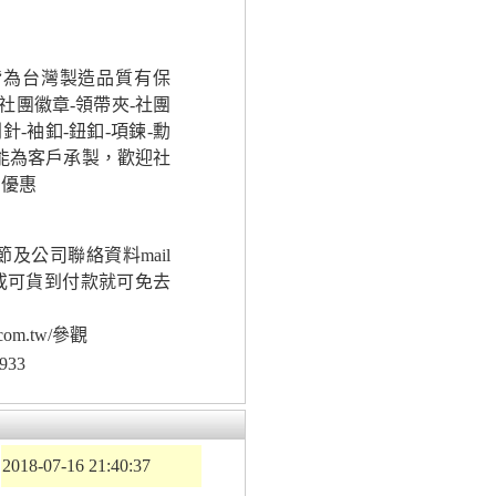
皆為台灣製造品質有保
社團徽章-領帶夾-社團
針-袖釦-鈕釦-項鍊-勳
皆能為客戶承製，歡迎社
扣優惠
及公司聯絡資料mail
或可貨到付款就可免去
com.tw/參觀
933
2018-07-16 21:40:37