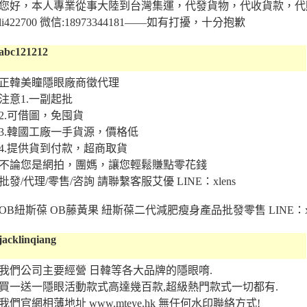
您好，本人專業從事大陸到台灣集運，代發貨物，代收貨款，代
li422700 微信:18973344181——如有打擾，十分抱歉
abc121212
正韓美瞳隱眼廠商徵代理
注意1.一副起批
2.可借圖，免囤貨
3.韓國工廠一手貨源，價格低
4.提供貨到付款，超商取貨
不論您是網拍，團媽，讓您輕鬆賺點零花錢
批發/代理/零售/咨詢 請聯繫客服艾優 LINE：xlens
OB紐斯葆 OB藤黃果 紐斯葆二代減肥瘦身產品批發零售 LINE：xl
jacklinqiang
我們公司主要經營 日韓等各大品牌的隱眼唷.
買一送一隱眼活動款式高達幾百款,超級熱門款式一切都有.
我們官網相薄地址 www.mteye.hk 無任何水印聯絡方式!