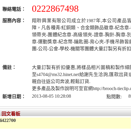
0222867498
聯絡電話：
服務內容：
翔聆興業有限公司成立於1987年,本公司產品
障，凡各種青/紅銅類、合金類飾品徽章-紀念章-
領帶夾-團體紀念章-高級領夾-證章-胸針-胸章-別
章-運動獎章-紀念幣-鑰匙圈-背心夾-手機吊飾
團-公司-公會-學校-機關等團體大量訂製另有折
備註：
大量訂製有折扣優惠,將樣品相片圖稿和製作細節
至
s4704@ms32.hinet.net
給謝先生洽詢,匯款出貨
親自往返公司奔波,輕鬆訂貨.
更多產品及製作說明可至官網http://brooch-tieclip.
2013-08-05 10:28:08
8
新增日期：
點閱數:
回文看板
li422700