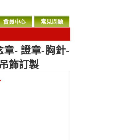
會員中心
常見問題
- 證章-胸針-
機吊飾訂製
，