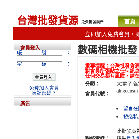
台灣批發貨源
首頁
免費批發廣告
立即加入免費會員，
數碼相機批發，有
會員登入
帳號：
密碼：
重要提醒：台灣批發貨
對會員所張貼之任何訊
任何交易都有風險，請
分類：
3C電子商
免費加入會員
qingcunsm
忘記密碼？
會員代號：
廣告
留言在
發送私人
此批發廣
聯絡電話：
請先
登入